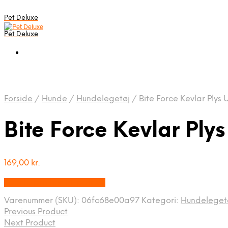
Pet Deluxe
Pet Deluxe
Forside
/
Hunde
/
Hundelegetøj
/
Bite Force Kevlar Ply
Bite Force Kevlar Pl
169,00
kr.
Bedste pris hos Mypets.dk
Varenummer (SKU):
06fc68e00a97
Kategori:
Hundeleget
Previous Product
Next Product