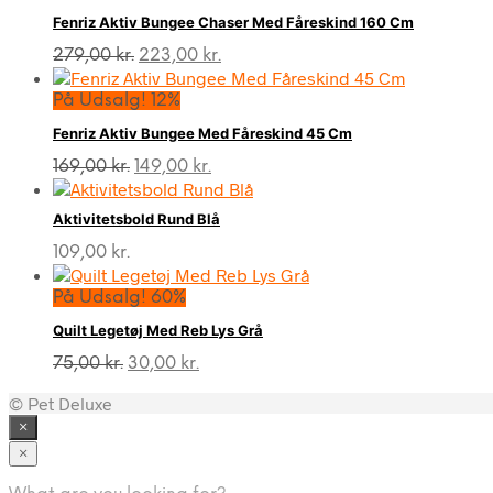
Fenriz Aktiv Bungee Chaser Med Fåreskind 160 Cm
Den
Den
279,00
kr.
223,00
kr.
oprindelige
aktuelle
pris
pris
På Udsalg! 12%
var:
er:
Fenriz Aktiv Bungee Med Fåreskind 45 Cm
279,00 kr..
223,00 kr..
Den
Den
169,00
kr.
149,00
kr.
oprindelige
aktuelle
pris
pris
Aktivitetsbold Rund Blå
var:
er:
169,00 kr..
149,00 kr..
109,00
kr.
På Udsalg! 60%
Quilt Legetøj Med Reb Lys Grå
Den
Den
75,00
kr.
30,00
kr.
oprindelige
aktuelle
© Pet Deluxe
pris
pris
var:
er:
×
75,00 kr..
30,00 kr..
×