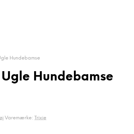
s Ugle Hundebamse
ys Ugle Hundebamse
øj
Varemærke:
Trixie