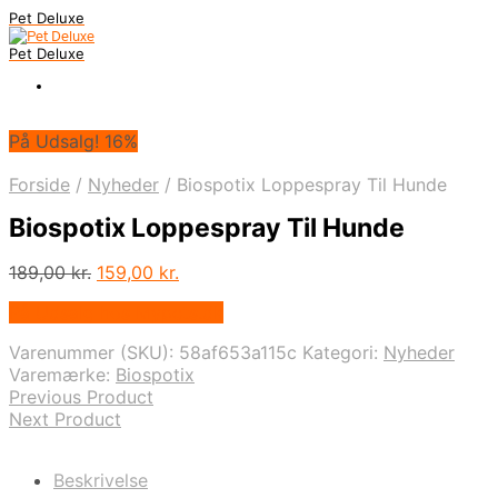
Pet Deluxe
Pet Deluxe
På Udsalg! 16%
Forside
/
Nyheder
/
Biospotix Loppespray Til Hunde
Biospotix Loppespray Til Hunde
Den
Den
189,00
kr.
159,00
kr.
oprindelige
aktuelle
På Udsalg hos Mypets.dk
pris
pris
var:
er:
Varenummer (SKU):
58af653a115c
Kategori:
Nyheder
189,00 kr..
159,00 kr..
Varemærke:
Biospotix
Previous Product
Next Product
Beskrivelse