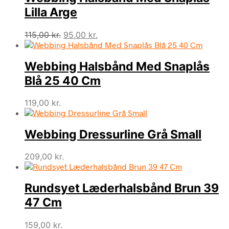
Lilla Arge
Den
Den
115,00
kr.
95,00
kr.
oprindelige
aktuelle
pris
pris
Webbing Halsbånd Med Snaplås
var:
er:
115,00 kr..
95,00 kr..
Blå 25 40 Cm
119,00
kr.
Webbing Dressurline Grå Small
209,00
kr.
Rundsyet Læderhalsbånd Brun 39
47 Cm
159,00
kr.