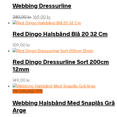
Webbing Dressurline
Den
Den
280,00
kr.
169,00
kr.
oprindelige
aktuelle
pris
pris
var:
er:
Red Dingo Halsbånd Blå 20 32 Cm
280,00 kr..
169,00 kr..
109,00
kr.
Red Dingo Dressurline Sort 200cm
12mm
149,00
kr.
På Udsalg! 17%
Webbing Halsbånd Med Snaplås Grå
Arge