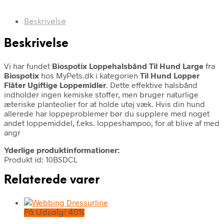
Beskrivelse
Beskrivelse
Vi har fundet
Biospotix Loppehalsbånd Til Hund Large
fra
Biospotix
hos MyPets.dk i kategorien
Til Hund Lopper
Flåter Ugiftige Loppemidler
. Dette effektive halsbånd
indholder ingen kemiske stoffer, men bruger naturlige
æteriske planteolier for at holde utøj væk. Hvis din hund
allerede har loppeproblemer bør du supplere med noget
andet loppemiddel, f.eks. loppeshampoo, for at blive af med
angr
Yderlige produktinformationer:
Produkt id: 10BSDCL
Relaterede varer
På Udsalg! 40%