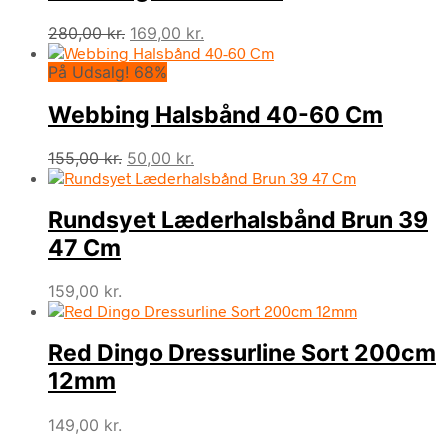
Den
Den
280,00
kr.
169,00
kr.
oprindelige
aktuelle
På Udsalg! 68%
pris
pris
var:
er:
Webbing Halsbånd 40-60 Cm
280,00 kr..
169,00 kr..
Den
Den
155,00
kr.
50,00
kr.
oprindelige
aktuelle
pris
pris
Rundsyet Læderhalsbånd Brun 39
var:
er:
155,00 kr..
50,00 kr..
47 Cm
159,00
kr.
Red Dingo Dressurline Sort 200cm
12mm
149,00
kr.