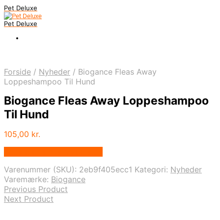
Pet Deluxe
Pet Deluxe
Forside
/
Nyheder
/
Biogance Fleas Away
Loppeshampoo Til Hund
Biogance Fleas Away Loppeshampoo
Til Hund
105,00
kr.
Bedste pris hos Mypets.dk
Varenummer (SKU):
2eb9f405ecc1
Kategori:
Nyheder
Varemærke:
Biogance
Previous Product
Next Product