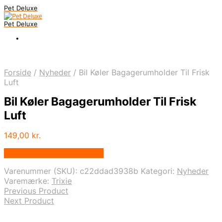
Pet Deluxe
Pet Deluxe
Forside
/
Nyheder
/
Bil Køler Bagagerumholder Til Frisk
Luft
Bil Køler Bagagerumholder Til Frisk
Luft
149,00
kr.
Bedste pris hos Mypets.dk
Varenummer (SKU):
c22ddad3938b
Kategori:
Nyheder
Varemærke:
Trixie
Previous Product
Next Product