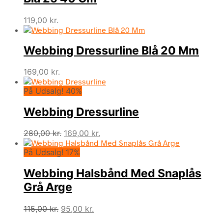
119,00
kr.
Webbing Dressurline Blå 20 Mm
169,00
kr.
På Udsalg! 40%
Webbing Dressurline
Den
Den
280,00
kr.
169,00
kr.
oprindelige
aktuelle
På Udsalg! 17%
pris
pris
var:
er:
Webbing Halsbånd Med Snaplås
280,00 kr..
169,00 kr..
Grå Arge
Den
Den
115,00
kr.
95,00
kr.
oprindelige
aktuelle