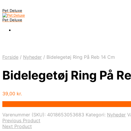
Pet Deluxe
Pet Deluxe
Forside
/
Nyheder
/
Bidelegetøj Ring På Reb 14 Cm
Bidelegetøj Ring På R
39,00
kr.
Bedste pris hos Deprecated: preg_replace(): Passing null 
Varenummer (SKU):
4018653053683
Kategori:
Nyheder
V
Previous Product
Next Product