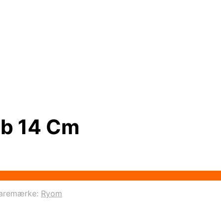
eb 14 Cm
to parameter #3 ($subject) of type array|string is depreca
aremærke:
Ryom