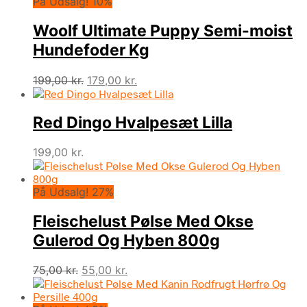
På Udsalg! 10%
Woolf Ultimate Puppy Semi-moist
Hundefoder Kg
Den
Den
199,00
kr.
179,00
kr.
oprindelige
aktuelle
pris
pris
Red Dingo Hvalpesæt Lilla
var:
er:
199,00 kr..
179,00 kr..
199,00
kr.
På Udsalg! 27%
Fleischelust Pølse Med Okse
Gulerod Og Hyben 800g
Den
Den
75,00
kr.
55,00
kr.
oprindelige
aktuelle
pris
pris